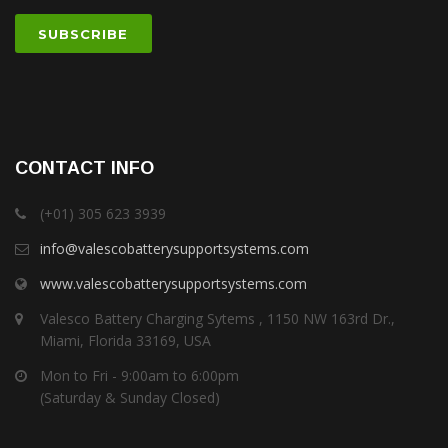
CONTACT INFO
(+01) 305 623 3939
info@valescobatterysupportsystems.com
www.valescobatterysupportsystems.com
Valesco Battery Charging Sytems , 1150 NW 163rd Dr.,
Miami, Florida 33169, USA
Mon to Fri - 9:00am to 6:00pm
(Saturday & Sunday Closed)