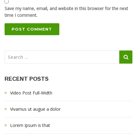
Save my name, email, and website in this browser for the next
time I comment.
S
e
a
r
RECENT POSTS
c
h
Video Post Full-Width
f
o
r
Vivamus ut augue a dolor
:
Lorem Ipsum is that