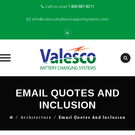
Call us now!
1 800 881 8211
info@valescobatterysupportsystems.com
Skip
to
EMAIL QUOTES AND
content
INCLUSION
⁄
Architecture
⁄
Email Quotes And Inclusion