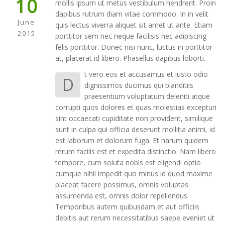
10
mollis ipsum ut metus vestibulum hendrerit. Proin
dapibus rutrum diam vitae commodo. In in velit
June
quis lectus viverra aliquet sit amet ut ante. Etiam
2015
porttitor sem nec neque facilisis nec adipiscing
felis porttitor. Donec nisi nunc, luctus in porttitor
at, placerat id libero. Phasellus dapibus loborti.
t vero eos et accusamus et iusto odio
D
dignissimos ducimus qui blanditiis
praesentium voluptatum deleniti atque
corrupti quos dolores et quas molestias excepturi
sint occaecati cupiditate non provident, similique
sunt in culpa qui officia deserunt mollitia animi, id
est laborum et dolorum fuga. Et harum quidem
rerum facilis est et expedita distinctio. Nam libero
tempore, cum soluta nobis est eligendi optio
cumque nihil impedit quo minus id quod maxime
placeat facere possimus, omnis voluptas
assumenda est, omnis dolor repellendus.
Temporibus autem quibusdam et aut officiis
debitis aut rerum necessitatibus saepe eveniet ut